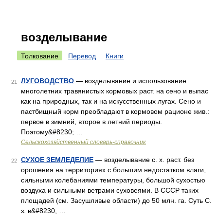
возделывание
Толкование
Перевод
Книги
ЛУГОВОДСТВО
— возделывание и использование
21
многолетних травянистых кормовых раст. на сено и выпас
как на природных, так и на искусственных лугах. Сено и
пастбищный корм преобладают в кормовом рационе жив.:
первое в зимний, второе в летний периоды.
Поэтому&#8230; …
Сельскохозяйственный словарь-справочник
СУХОЕ ЗЕМЛЕДЕЛИЕ
— возделывание с. х. раст. без
22
орошения на территориях с большим недостатком влаги,
сильными колебаниями температуры, большой сухостью
воздуха и сильными ветрами суховеями. В СССР таких
площадей (см. Засушливые области) до 50 млн. га. Суть С.
з. в&#8230; …