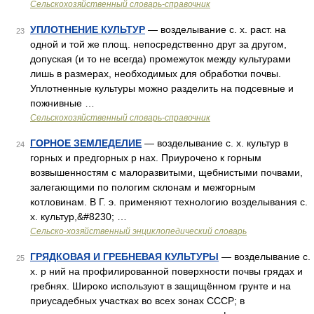
Сельскохозяйственный словарь-справочник
УПЛОТНЕНИЕ КУЛЬТУР
— возделывание с. х. раст. на
23
одной и той же площ. непосредственно друг за другом,
допуская (и то не всегда) промежуток между культурами
лишь в размерах, необходимых для обработки почвы.
Уплотненные культуры можно разделить на подсевные и
пожнивные …
Сельскохозяйственный словарь-справочник
ГОРНОЕ ЗЕМЛЕДЕЛИЕ
— возделывание с. х. культур в
24
горных и предгорных р нах. Приурочено к горным
возвышенностям с малоразвитыми, щебнистыми почвами,
залегающими по пологим склонам и межгорным
котловинам. В Г. э. применяют технологию возделывания с.
х. культур,&#8230; …
Сельско-хозяйственный энциклопедический словарь
ГРЯДКОВАЯ И ГРЕБНЕВАЯ КУЛЬТУРЫ
— возделывание с.
25
х. р ний на профилированной поверхности почвы грядах и
гребнях. Широко используют в защищённом грунте и на
приусадебных участках во всех зонах СССР; в