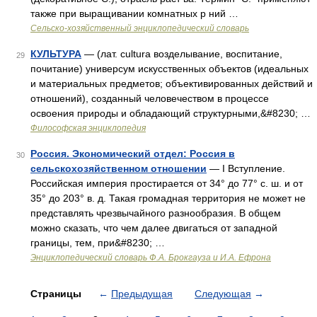
также при выращивании комнатных р ний …
Сельско-хозяйственный энциклопедический словарь
КУЛЬТУРА
— (лат. cultura возделывание, воспитание,
29
почитание) универсум искусственных объектов (идеальных
и материальных предметов; объективированных действий и
отношений), созданный человечеством в процессе
освоения природы и обладающий структурными,&#8230; …
Философская энциклопедия
Россия. Экономический отдел: Россия в
30
сельскохозяйственном отношении
— I Вступление.
Российская империя простирается от 34° до 77° с. ш. и от
35° до 203° в. д. Такая громадная территория не может не
представлять чрезвычайного разнообразия. В общем
можно сказать, что чем далее двигаться от западной
границы, тем, при&#8230; …
Энциклопедический словарь Ф.А. Брокгауза и И.А. Ефрона
Страницы
←
Предыдущая
Следующая
→