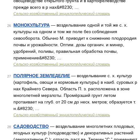
овощеводстве открытого грунта и в картофелеводстве
прежде всего в р нах&#8230; …
Сельско-хозяйственный энциклопедический словарь
МОНОКУЛЬТУРА
— возделывание одной и той же с. х.
26
культуры на одном и том же поле без соблюдения
севооборота. Обычно М. приводит к снижению плодородия
почвы и урожайности. Оптим. дозы органич. и минер,
удобрений, поливы, правильная обработка почвы,
применение&#8230; …
Сельско-хозяйственный энциклопедический словарь
ПОЛЯРНОЕ ЗЕМЛЕДЕЛИЕ
— возделывание с. х. культур
27
(картофель, овощи и кормовые культуры) в наиб. суровых р
нах Крайнего Севера. Область П. з. расположена в зоне
многолетней мерзлоты. Промёрзший грунт летом
протаивает на глуб. от 20 см до неск. метров; образуется т.
н.&#8230; …
Сельско-хозяйственный энциклопедический словарь
САДОВОДСТВО
— возделывание многолетних плодовых,
28
ягодных культур (плодоводство) и декоративных растений
(декоративное С.); отрасль раст ва. Термин “С.” применяют